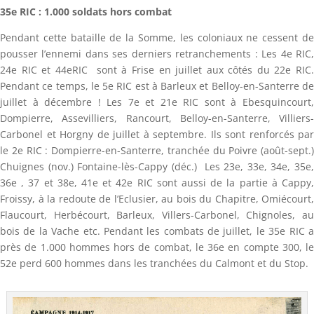
35e RIC : 1.000 soldats hors combat
Pendant cette bataille de la Somme, les coloniaux ne cessent de
pousser l’ennemi dans ses derniers retranchements : Les 4e RIC,
24e RIC et 44eRIC sont à Frise en juillet aux côtés du 22e RIC.
Pendant ce temps, le 5e RIC est à Barleux et Belloy-en-Santerre de
juillet à décembre ! Les 7e et 21e RIC sont à Ebesquincourt,
Dompierre, Assevilliers, Rancourt, Belloy-en-Santerre, Villiers-
Carbonel et Horgny de juillet à septembre. Ils sont renforcés par
le 2e RIC : Dompierre-en-Santerre, tranchée du Poivre (août-sept.)
Chuignes (nov.) Fontaine-lès-Cappy (déc.) Les 23e, 33e, 34e, 35e,
36e , 37 et 38e, 41e et 42e RIC sont aussi de la partie à Cappy,
Froissy, à la redoute de l’Eclusier, au bois du Chapitre, Omiécourt,
Flaucourt, Herbécourt, Barleux, Villers-Carbonel, Chignoles, au
bois de la Vache etc. Pendant les combats de juillet, le 35e RIC a
près de 1.000 hommes hors de combat, le 36e en compte 300, le
52e perd 600 hommes dans les tranchées du Calmont et du Stop.