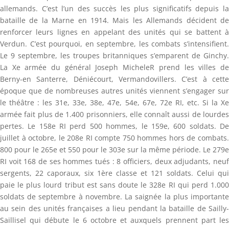
allemands. C’est l’un des succès les plus significatifs depuis la
bataille de la Marne en 1914. Mais les Allemands décident de
renforcer leurs lignes en appelant des unités qui se battent à
Verdun. C’est pourquoi, en septembre, les combats s’intensifient.
Le 9 septembre, les troupes britanniques s’emparent de Ginchy.
La Xe armée du général Joseph MicheleR prend les villes de
Berny-en Santerre, Déniécourt, Vermandovillers. C’est à cette
époque que de nombreuses autres unités viennent s’engager sur
le théâtre : les 31e, 33e, 38e, 47e, 54e, 67e, 72e RI, etc. Si la Xe
armée fait plus de 1.400 prisonniers, elle connaît aussi de lourdes
pertes. Le 158e RI perd 500 hommes, le 159e, 600 soldats. De
juillet à octobre, le 208e RI compte 750 hommes hors de combats.
800 pour le 265e et 550 pour le 303e sur la même période. Le 279e
RI voit 168 de ses hommes tués : 8 officiers, deux adjudants, neuf
sergents, 22 caporaux, six 1ère classe et 121 soldats. Celui qui
paie le plus lourd tribut est sans doute le 328e RI qui perd 1.000
soldats de septembre à novembre. La saignée la plus importante
au sein des unités françaises a lieu pendant la bataille de Sailly-
Saillisel qui débute le 6 octobre et auxquels prennent part les