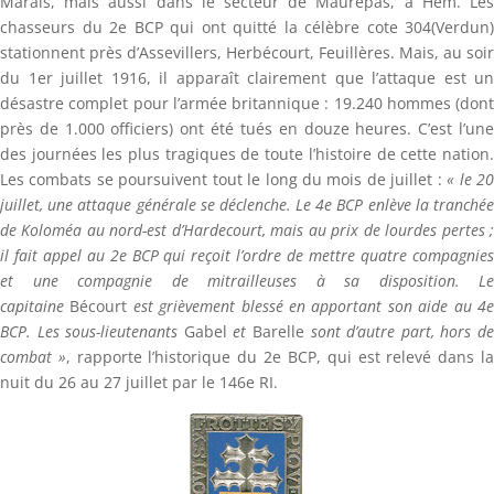
Marais, mais aussi dans le secteur de Maurepas, à Hem. Les
chasseurs du 2e BCP qui ont quitté la célèbre cote 304(Verdun)
stationnent près d’Assevillers, Herbécourt, Feuillères. Mais, au soir
du 1er juillet 1916, il apparaît clairement que l’attaque est un
désastre complet pour l’armée britannique : 19.240 hommes (dont
près de 1.000 officiers) ont été tués en douze heures. C’est l’une
des journées les plus tragiques de toute l’histoire de cette nation.
Les combats se poursuivent tout le long du mois de juillet :
« le 2
juillet, une attaque générale se déclenche. Le 4e BCP enlève la tranchée
de Koloméa au nord-est d’Hardecourt, mais au prix de lourdes pertes ;
il fait appel au 2e BCP qui reçoit l’ordre de mettre quatre compagnies
et une compagnie de mitrailleuses à sa disposition. Le
capitaine
Bécourt
est grièvement blessé en apportant son aide au 4
BCP. Les sous-lieutenants
Gabel
et
Barelle
sont d’autre part, hors d
combat »
, rapporte l’historique du 2e BCP, qui est relevé dans l
nuit du 26 au 27 juillet par le 146e RI.