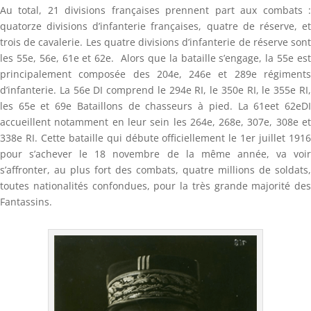
Au total, 21 divisions françaises prennent part aux combats :
quatorze divisions d’infanterie françaises, quatre de réserve, et
trois de cavalerie. Les quatre divisions d’infanterie de réserve sont
les 55e, 56e, 61e et 62e. Alors que la bataille s’engage, la 55e est
principalement composée des 204e, 246e et 289e régiments
d’infanterie. La 56e DI comprend le 294e RI, le 350e RI, le 355e RI,
les 65e et 69e Bataillons de chasseurs à pied. La 61eet 62eDI
accueillent notamment en leur sein les 264e, 268e, 307e, 308e et
338e RI. Cette bataille qui débute officiellement le 1er juillet 1916
pour s’achever le 18 novembre de la même année, va voir
s’affronter, au plus fort des combats, quatre millions de soldats,
toutes nationalités confondues, pour la très grande majorité des
Fantassins.