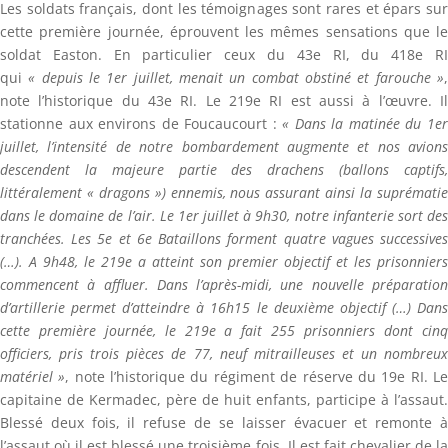
Les soldats français, dont les témoignages sont rares et épars sur
cette première journée, éprouvent les mêmes sensations que le
soldat Easton. En particulier ceux du 43e RI, du 418e RI
qui
« depuis le 1er juillet, menait un combat obstiné et farouche »
note l’historique du 43e RI. Le 219e RI est aussi à l’œuvre. Il
stationne aux environs de Foucaucourt :
« Dans la matinée du 1e
juillet, l’intensité de notre bombardement augmente et nos avions
descendent la majeure partie des drachens (ballons captifs,
littéralement « dragons ») ennemis, nous assurant ainsi la suprématie
dans le domaine de l’air. Le 1er juillet à 9h30, notre infanterie sort des
tranchées. Les 5e et 6e Bataillons forment quatre vagues successives
(…). A 9h48, le 219e a atteint son premier objectif et les prisonniers
commencent à affluer. Dans l’après-midi, une nouvelle préparation
d’artillerie permet d’atteindre à 16h15 le deuxième objectif (…) Dans
cette première journée, le 219e a fait 255 prisonniers dont cinq
officiers, pris trois pièces de 77, neuf mitrailleuses et un nombreux
matériel »
, note l’historique du régiment de réserve du 19e RI. L
capitaine de Kermadec, père de huit enfants, participe à l’assaut.
Blessé deux fois, il refuse de se laisser évacuer et remonte à
l’assaut où il est blessé une troisième fois. Il est fait chevalier de la