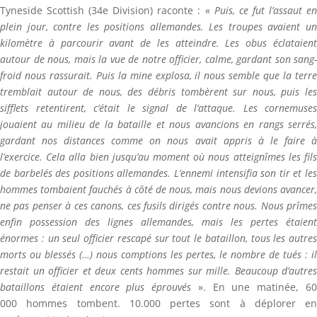
Tyneside Scottish (34e Division) raconte : «
Puis, ce fut l’assaut e
plein jour, contre les positions allemandes. Les troupes avaient un
kilomètre à parcourir avant de les atteindre. Les obus éclataient
autour de nous, mais la vue de notre officier, calme, gardant son sang-
froid nous rassurait. Puis la mine explosa, il nous semble que la terre
tremblait autour de nous, des débris tombèrent sur nous, puis les
sifflets retentirent, c’était le signal de l’attaque. Les cornemuses
jouaient au milieu de la bataille et nous avancions en rangs serrés,
gardant nos distances comme on nous avait appris à le faire à
l’exercice. Cela alla bien jusqu’au moment où nous atteignîmes les fils
de barbelés des positions allemandes. L’ennemi intensifia son tir et les
hommes tombaient fauchés à côté de nous, mais nous devions avancer,
ne pas penser à ces canons, ces fusils dirigés contre nous. Nous prîmes
enfin possession des lignes allemandes, mais les pertes étaient
énormes : un seul officier rescapé sur tout le bataillon, tous les autres
morts ou blessés (…) nous comptions les pertes, le nombre de tués : il
restait un officier et deux cents hommes sur mille. Beaucoup d’autres
bataillons étaient encore plus éprouvés
». En une matinée, 6
000 hommes tombent. 10.000 pertes sont à déplorer en