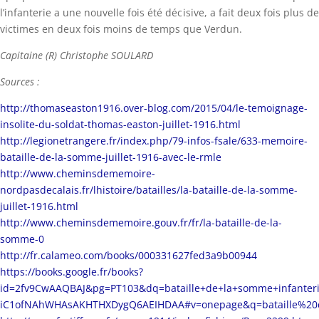
l’infanterie a une nouvelle fois été décisive, a fait deux fois plus de
victimes en deux fois moins de temps que Verdun.
Capitaine (R) Christophe SOULARD
Sources :
http://thomaseaston1916.over-blog.com/2015/04/le-temoignage-
insolite-du-soldat-thomas-easton-juillet-1916.html
http://legionetrangere.fr/index.php/79-infos-fsale/633-memoire-
bataille-de-la-somme-juillet-1916-avec-le-rmle
http://www.cheminsdememoire-
nordpasdecalais.fr/lhistoire/batailles/la-bataille-de-la-somme-
juillet-1916.html
http://www.cheminsdememoire.gouv.fr/fr/la-bataille-de-la-
somme-0
http://fr.calameo.com/books/000331627fed3a9b00944
https://books.google.fr/books?
id=2fv9CwAAQBAJ&pg=PT103&dq=bataille+de+la+somme+infanter
iC1ofNAhWHAsAKHTHXDygQ6AEIHDAA#v=onepage&q=bataille%20d