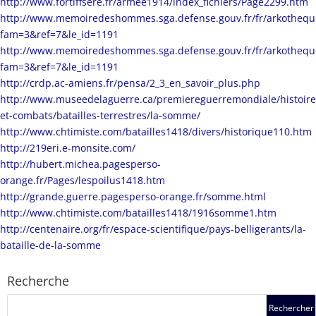
http://www.fortiffsere.fr/armee1914/index_fichiers/Page2299.htm
http://www.memoiredeshommes.sga.defense.gouv.fr/fr/arkotheque
fam=3&ref=7&le_id=1191
http://www.memoiredeshommes.sga.defense.gouv.fr/fr/arkotheque
fam=3&ref=7&le_id=1191
http://crdp.ac-amiens.fr/pensa/2_3_en_savoir_plus.php
http://www.museedelaguerre.ca/premiereguerremondiale/histoire/
et-combats/batailles-terrestres/la-somme/
http://www.chtimiste.com/batailles1418/divers/historique110.htm
http://219eri.e-monsite.com/
http://hubert.michea.pagesperso-
orange.fr/Pages/lespoilus1418.htm
http://grande.guerre.pagesperso-orange.fr/somme.html
http://www.chtimiste.com/batailles1418/1916somme1.htm
http://centenaire.org/fr/espace-scientifique/pays-belligerants/la-
bataille-de-la-somme
Recherche