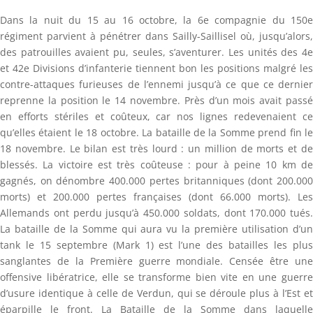
Dans la nuit du 15 au 16 octobre, la 6e compagnie du 150e
régiment parvient à pénétrer dans Sailly-Saillisel où, jusqu’alors,
des patrouilles avaient pu, seules, s’aventurer. Les unités des 4e
et 42e Divisions d’infanterie tiennent bon les positions malgré les
contre-attaques furieuses de l’ennemi jusqu’à ce que ce dernier
reprenne la position le 14 novembre. Près d’un mois avait passé
en efforts stériles et coûteux, car nos lignes redevenaient ce
qu’elles étaient le 18 octobre. La bataille de la Somme prend fin le
18 novembre. Le bilan est très lourd : un million de morts et de
blessés. La victoire est très coûteuse : pour à peine 10 km de
gagnés, on dénombre 400.000 pertes britanniques (dont 200.000
morts) et 200.000 pertes françaises (dont 66.000 morts). Les
Allemands ont perdu jusqu’à 450.000 soldats, dont 170.000 tués.
La bataille de la Somme qui aura vu la première utilisation d’un
tank le 15 septembre (Mark 1) est l’une des batailles les plus
sanglantes de la Première guerre mondiale. Censée être une
offensive libératrice, elle se transforme bien vite en une guerre
d’usure identique à celle de Verdun, qui se déroule plus à l’Est et
éparpille le front.
La Bataille de la Somme dans laquelle