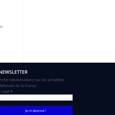
on
NEWSLETTER
Veille hebdomadaire sur les activitées
défenses de la France
E-mail
*