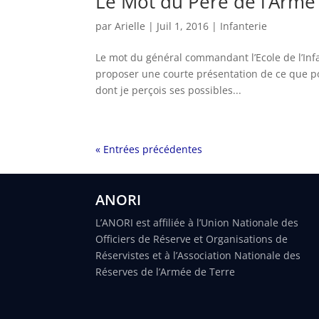
Le Mot du Père de l’Arme 
par
Arielle
|
Juil 1, 2016
|
Infanterie
Le mot du général commandant l’Ecole de l’Infan
proposer une courte présentation de ce que po
dont je perçois ses possibles...
« Entrées précédentes
ANORI
L’ANORI est affiliée à l’Union Nationale des
Officiers de Réserve et Organisations de
Réservistes et à l’Association Nationale des
Réserves de l’Armée de Terre