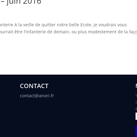
– juin 2016
terie A la veille de quitter notre belle Ecole, je voudrais vous
urrait être l’infanterie de demain, ou plus modestement de la faç
CONTACT
contact@anori.fr