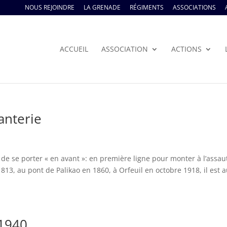
NOUS REJOINDRE
LA GRENADE
RÉGIMENTS
ASSOCIATIONS
ACCUEIL
ASSOCIATION
ACTIONS
anterie
 de se porter « en avant »: en première ligne pour monter à l’assaut
13, au pont de Palikao en 1860, à Orfeuil en octobre 1918, il est a
 1940