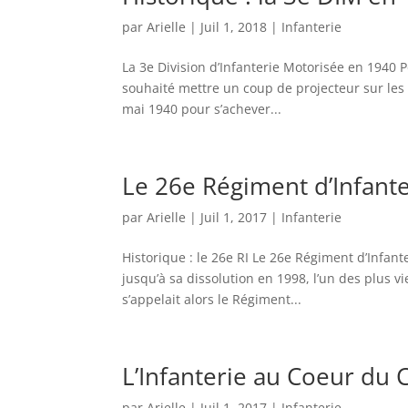
par
Arielle
|
Juil 1, 2018
|
Infanterie
La 3e Division d’Infanterie Motorisée en 1940 Po
souhaité mettre un coup de projecteur sur les u
mai 1940 pour s’achever...
Le 26e Régiment d’Infant
par
Arielle
|
Juil 1, 2017
|
Infanterie
Historique : le 26e RI Le 26e Régiment d’Infant
jusqu’à sa dissolution en 1998, l’un des plus v
s’appelait alors le Régiment...
L’Infanterie au Coeur d
par
Arielle
|
Juil 1, 2017
|
Infanterie