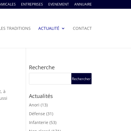
AMICALES
ENTREPRISES
EVENEMENT
ANNUAIRE
LES TRADITIONS
ACTUALITÉ
CONTACT
Recherche
, à
Actualités
ussi
Anori
(13)
Défense
(31)
Infanterie
(53)