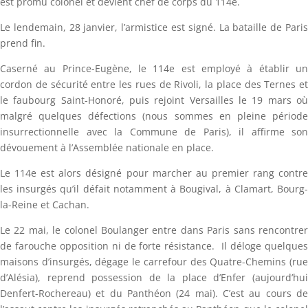
est promu colonel et devient chef de corps du 114e.
Le lendemain, 28 janvier, l’armistice est signé. La bataille de Paris
prend fin.
Caserné au Prince-Eugène, le 114e est employé à établir un
cordon de sécurité entre les rues de Rivoli, la place des Ternes et
le faubourg Saint-Honoré, puis rejoint Versailles le 19 mars où
malgré quelques défections (nous sommes en pleine période
insurrectionnelle avec la Commune de Paris), il affirme son
dévouement à l’Assemblée nationale en place.
Le 114e est alors désigné pour marcher au premier rang contre
les insurgés qu’il défait notamment à Bougival, à Clamart, Bourg-
la-Reine et Cachan.
Le 22 mai, le colonel Boulanger entre dans Paris sans rencontrer
de farouche opposition ni de forte résistance. Il déloge quelques
maisons d’insurgés, dégage le carrefour des Quatre-Chemins (rue
d’Alésia), reprend possession de la place d’Enfer (aujourd’hui
Denfert-Rochereau) et du Panthéon (24 mai). C’est au cours de