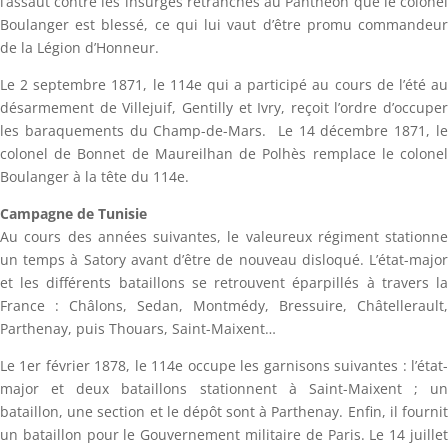
l’assaut contre les insurgés retranchés au Panthéon que le colonel
Boulanger est blessé, ce qui lui vaut d’être promu commandeur
de la Légion d’Honneur.
Le 2 septembre 1871, le 114e qui a participé au cours de l’été au
désarmement de Villejuif, Gentilly et Ivry, reçoit l’ordre d’occuper
les baraquements du Champ-de-Mars. Le 14 décembre 1871, le
colonel de Bonnet de Maureilhan de Polhès remplace le colonel
Boulanger à la tête du 114e.
Campagne de Tunisie
Au cours des années suivantes, le valeureux régiment stationne
un temps à Satory avant d’être de nouveau disloqué. L’état-major
et les différents bataillons se retrouvent éparpillés à travers la
France : Châlons, Sedan, Montmédy, Bressuire, Châtellerault,
Parthenay, puis Thouars, Saint-Maixent…
Le 1er février 1878, le 114e occupe les garnisons suivantes : l’état-
major et deux bataillons stationnent à Saint-Maixent ; un
bataillon, une section et le dépôt sont à Parthenay. Enfin, il fournit
un bataillon pour le Gouvernement militaire de Paris. Le 14 juillet