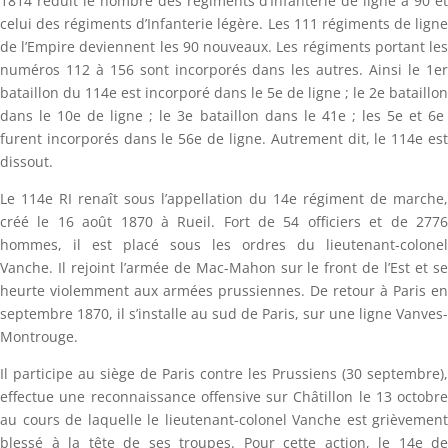
1814 réduit le nombre des régiments d’Infanterie de ligne à 90 et
celui des régiments d’Infanterie légère. Les 111 régiments de ligne
de l’Empire deviennent les 90 nouveaux. Les régiments portant les
numéros 112 à 156 sont incorporés dans les autres. Ainsi le 1er
bataillon du 114e est incorporé dans le 5e de ligne ; le 2e bataillon
dans le 10e de ligne ; le 3e bataillon dans le 41e ; les 5e et 6e
furent incorporés dans le 56e de ligne. Autrement dit, le 114e est
dissout.
Le 114e RI renaît sous l’appellation du 14e régiment de marche,
créé le 16 août 1870 à Rueil. Fort de 54 officiers et de 2776
hommes, il est placé sous les ordres du lieutenant-colonel
Vanche. Il rejoint l’armée de Mac-Mahon sur le front de l’Est et se
heurte violemment aux armées prussiennes. De retour à Paris en
septembre 1870, il s’installe au sud de Paris, sur une ligne Vanves-
Montrouge.
Il participe au siège de Paris contre les Prussiens (30 septembre),
effectue une reconnaissance offensive sur Châtillon le 13 octobre
au cours de laquelle le lieutenant-colonel Vanche est grièvement
blessé à la tête de ses troupes. Pour cette action, le 14e de