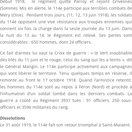
Début 1918, le régiment quitte Parroy et rejoint Grivesnes
(Somme). Mis en alerte, le 114e participe aux terribles combats de
Méry (Oise). Pendant trois jours, (11, 12, 13 juin 1918), les soldats
du 114e opposent une vive résistance aux troupes ennemies qui
sonnent six fois la charge dans la seule journée du 13 juin. Dans
la nuit du 13 au 14, le Régiment est relevé. Ses pertes sont
considérables : 650 hommes, dont 24 officiers.
Ce fait d’armes lui vaut la Croix de guerre : « le Vert inoubliable
des blés du 11 juin et le rouge, celui du sang qui les a teints », dit
le Général Mangin. Le 114e participe activement aux campagnes
qui vont libérer le territoire. Tenu quelques temps en réserve, il
remonte au front le 17 octobre 1918. Quand l’armistice retentit,
les hommes du 114e sont au repos à Féron (Nord) et procède à
l’inhumation d’un soldat tombé dans les derniers combats. La
guerre a coûté au Régiment 3937 tués : 91 officiers, 250 sous-
officiers et 3596 militaires du rang.
Dissolutions
Le 31 août 1919, le 114e fait son retour triomphal à Saint-Maixent.