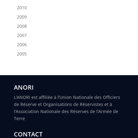
2010
2009
2008
2007
2006
2005
ANORI
L’ANORI est affiliée à l’Union Nationale des Officiers
de Réserve et Organisations de Réservistes et à
l’Association Nationale des Réserves de l’Armée de
Terre
CONTACT