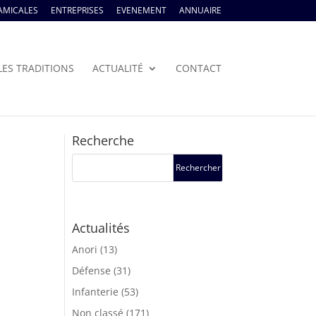
AMICALES
ENTREPRISES
EVENEMENT
ANNUAIRE
LES TRADITIONS
ACTUALITÉ
CONTACT
Recherche
Actualités
Anori
(13)
Défense
(31)
Infanterie
(53)
Non classé
(171)