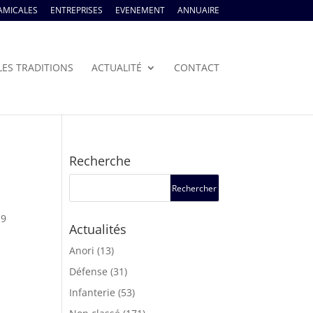
AMICALES
ENTREPRISES
EVENEMENT
ANNUAIRE
LES TRADITIONS
ACTUALITÉ
CONTACT
Recherche
19
Actualités
Anori
(13)
Défense
(31)
Infanterie
(53)