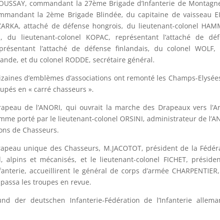
 HOUSSAY, commandant la 27ème Brigade d’Infanterie de Montagn
mandant la 2ème Brigade Blindée, du capitaine de vaisseau E
ZARKA, attaché de défense hongrois, du lieutenant-colonel HA
, du lieutenant-colonel KOPAC, représentant l’attaché de dé
sentant l’attaché de défense finlandais, du colonel WOLF, 
mande, et du colonel RODDE, secrétaire général.
aines d’emblèmes d’associations ont remonté les Champs-Elysées
upés en « carré chasseurs ».
rapeau de l’ANORI, qui ouvrait la marche des Drapeaux vers l’A
mme porté par le lieutenant-colonel ORSINI, administrateur de l’A
lons de Chasseurs.
rapeau unique des Chasseurs, M.JACOTOT, président de la Fédér
 alpins et mécanisés, et le lieutenant-colonel FICHET, préside
nfanterie, accueillirent le général de corps d’armée CHARPENTIER,
 passa les troupes en revue.
d der deutschen Infanterie-Fédération de l’Infanterie allema