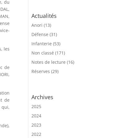
e, du
IDAL,
Actualités
MMAN,
fense
Anori
(13)
vice-
Défense
(31)
Infanterie
(53)
, les
Non classé
(171)
Notes de lecture
(16)
rc de
Réserves
(29)
NORI,
ation
Archives
nt de
2025
 qui,
2024
2023
nde),
2022