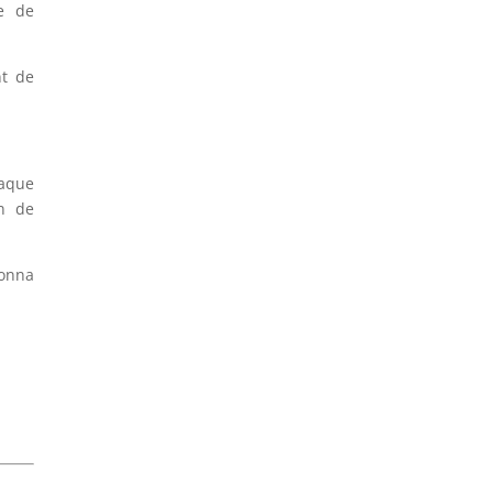
e de
nt de
laque
on de
donna