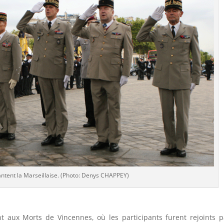
antent la Marseillaise. (Photo: Denys CHAPPEY)
 aux Morts de Vincennes, où les participants furent rejoints p