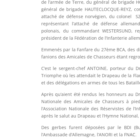
de l’armée de Terre, du général de brigade
général de brigade HAUTECLOCQUE-REYZ, com
attaché de défense norvégien, du colonel S
représentant l’attaché de défense allemand
polonais, du commandant WESTERSUND, repré
président de la Fédération de l’Infanterie alle
Emmenés par la Fanfare du 27ème BCA, des diz
fanions des Amicales de Chasseurs étant regro
C’est le sergent-chef ANTOINE, porteur du D
Triomphe où les attendait le Drapeau de la Fla
et des délégations en armes de tous les Batail
Après qu’aient été rendus les honneurs au D
Nationale des Amicales de Chasseurs à pied,
l’Association Nationale des Réservistes de l’I
après le salut au Drapeau et l’Hymne National,
Des gerbes furent déposées par le BDI (Bun
l’Ambassade d’Allemagne, l’ANORI et la FNAC.