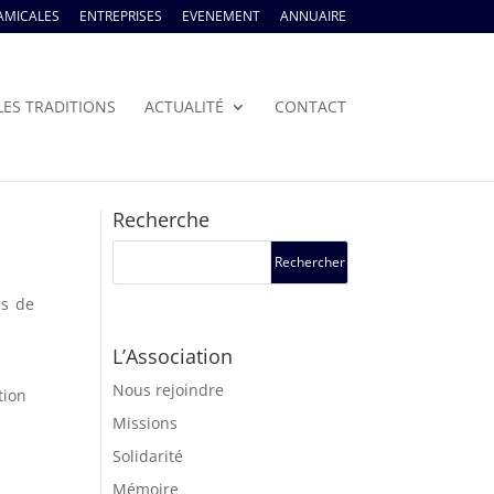
AMICALES
ENTREPRISES
EVENEMENT
ANNUAIRE
LES TRADITIONS
ACTUALITÉ
CONTACT
Recherche
ls de
L’Association
Nous rejoindre
tion
Missions
Solidarité
Mémoire