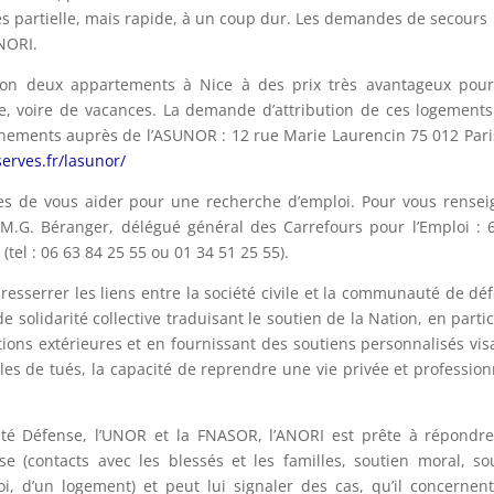
rtes partielle, mais rapide, à un coup dur. Les demandes de secours
ANORI.
ion deux appartements à Nice à des prix très avantageux pou
, voire de vacances. La demande d’attribution de ces logements
gnements auprès de l’ASUNOR : 12 rue Marie Laurencin 75 012 Paris
serves.fr/lasunor/
es de vous aider pour une recherche d’emploi. Pour vous rensei
.G. Béranger, délégué général des Carrefours pour l’Emploi : 
tel : 06 63 84 25 55 ou 01 34 51 25 55).
resserrer les liens entre la société civile et la communauté de dé
 solidarité collective traduisant le soutien de la Nation, en partic
ions extérieures et en fournissant des soutiens personnalisés vis
les de tués, la capacité de reprendre une vie privée et profession
ité Défense, l’UNOR et la FNASOR, l’ANORI est prête à répondr
e (contacts avec les blessés et les familles, soutien moral, so
oi, d’un logement) et peut lui signaler des cas, qu’il concernen