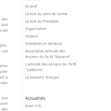
En bref
Le mot du père de l'arme
r des
Le mot du Président
 doit
Organisation
 (tel
Histoire
Emblèmes et attributs
gner,
6 rue
Association Amicale des
Anciens du 5e RI "Navarre"
L'amicale des anciens du 76 RI
fense
"Solférino"
ulier
ant à
Le Souvenir Français
nelle
Actualités
e aux
utien
Anori
(13)
t des