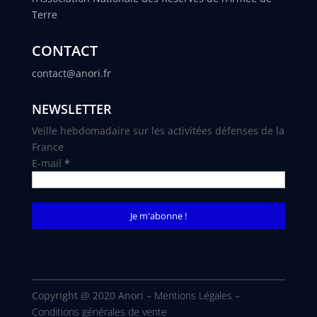
Terre
CONTACT
contact@anori.fr
NEWSLETTER
Veille hebdomadaire sur les activitées défenses de la
France
E-mail
*
Copyright @ 2020 Anori –
Mentions Légales
–
Conditions générales de vente