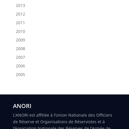
2013
2012
2011
2010
2009
2008
2007
2006
2005
ANORI
L’ANORI est affiliée à l’Union Nationale des Officiers
de Réserve et Organisations de Réservistes et à
l’Association Nationale des Réserves de l’Armée de