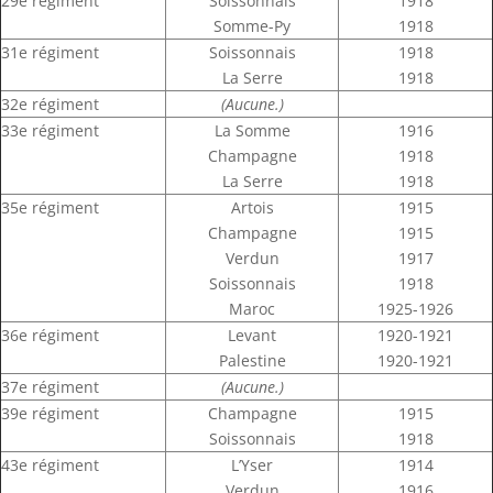
29e régiment
Soissonnais
1918
Somme-Py
1918
31e régiment
Soissonnais
1918
La Serre
1918
32e régiment
(Aucune.)
33e régiment
La Somme
1916
Champagne
1918
La Serre
1918
35e régiment
Artois
1915
Champagne
1915
Verdun
1917
Soissonnais
1918
Maroc
1925-1926
36e régiment
Levant
1920-1921
Palestine
1920-1921
37e régiment
(Aucune.)
39e régiment
Champagne
1915
Soissonnais
1918
43e régiment
L’Yser
1914
Verdun
1916