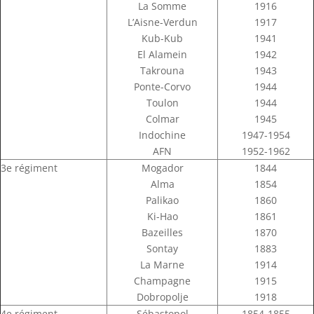
La Somme
1916
L’Aisne-Verdun
1917
Kub-Kub
1941
El Alamein
1942
Takrouna
1943
Ponte-Corvo
1944
Toulon
1944
Colmar
1945
Indochine
1947-1954
AFN
1952-1962
3e régiment
Mogador
1844
Alma
1854
Palikao
1860
Ki-Hao
1861
Bazeilles
1870
Sontay
1883
La Marne
1914
Champagne
1915
Dobropolje
1918
4e régiment
Sébastopol
1854-1855