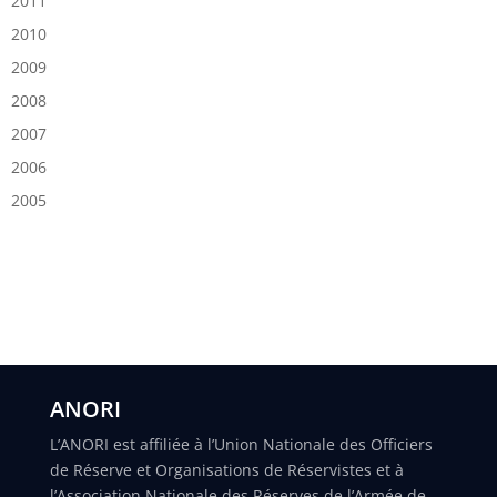
2011
2010
2009
2008
2007
2006
2005
ANORI
L’ANORI est affiliée à l’Union Nationale des Officiers
de Réserve et Organisations de Réservistes et à
l’Association Nationale des Réserves de l’Armée de