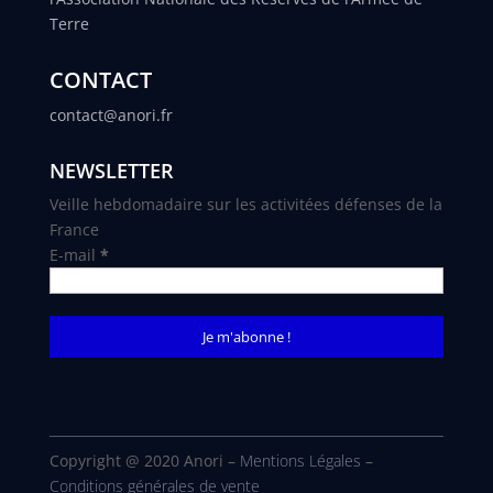
Terre
CONTACT
contact@anori.fr
NEWSLETTER
Veille hebdomadaire sur les activitées défenses de la
France
E-mail
*
Copyright @ 2020 Anori –
Mentions Légales
–
Conditions générales de vente