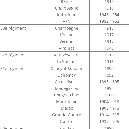
Reims
1918
Champagne
1918
Indochine
1946-1954
AFN
1952-1962
53e régiment
Champagne
1915
L’Aisne
1917
Verdun
1917
Airaines
1940
57e régiment
Kérévès-Déré
1915
La Somme
1916
61e régiment
Sénégal-Soudan
1890
Dahomey
1892
Côte-d’Ivoire
1893-1895
Madagascar
1895
Congo-Tchad
1900
Mauritanie
1904-1913
Maroc
1908-1913
Grande Guerre
1914-1918
Guerre
1939-1945
63e régiment
Soudan
1890