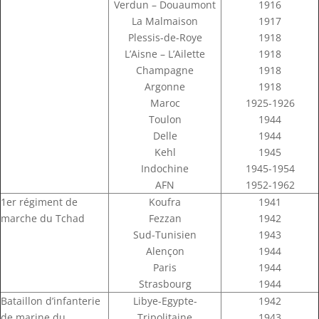
Verdun – Douaumont
1916
La Malmaison
1917
Plessis-de-Roye
1918
L’Aisne – L’Ailette
1918
Champagne
1918
Argonne
1918
Maroc
1925-1926
Toulon
1944
Delle
1944
Kehl
1945
Indochine
1945-1954
AFN
1952-1962
1er régiment de
Koufra
1941
marche du Tchad
Fezzan
1942
Sud-Tunisien
1943
Alençon
1944
Paris
1944
Strasbourg
1944
Bataillon d’infanterie
Libye-Egypte-
1942
de marine du
Tripolitaine
1943