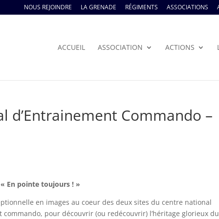
NOUS REJOINDRE
LA GRENADE
RÉGIMENTS
ASSOCIATIONS
ACCUEIL
ASSOCIATION
ACTIONS
nal d’Entrainement Commando –
« En pointe toujours ! »
eptionnelle en images au coeur des deux sites du centre national
 commando, pour découvrir (ou redécouvrir) l’héritage glorieux d