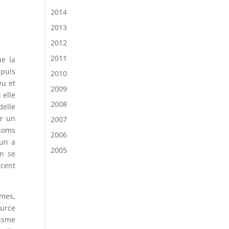
2014
2013
2012
2011
ue la
epuis
2010
eu et
2009
 elle
2008
delle
ar un
2007
 noms
2006
cun a
2005
un se
 cent
èmes,
ource
nisme