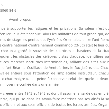
ES
15960-84-6
Avant-propos
ce à supporter les fatigues et les privations. Sa valeur n’est q
n Ier, leur était connue, alors les militaires de tout grade qui, d
nes de stage les pentes des Pyrénées-Orientales, entre Font-Rom
 centre national d’entraînement commando (CNEC) était le lieu où
 chacun a gardé le souvenir des courtines et bastions de la cita
puient les obstacles des célèbres pistes d’audace, identifiées p
 ces marches nocturnes interminables, ralliant des sites aux
 le fort Béar, la Couillade de Ventefarine, le Roc Jalère, etc. Cha
valée entière sous l’attention de l’implacable instructeur. Chac
 « chat maigre », lui, peine à conserver celui des quelque deux
t en moyenne confiée dans une année.
 » créées entre 1943 et 1945 et dont il assume la garde des embl
erre, qui puise dans les savoir-faire maîtrisés par ses aînés la s
officiers et aux sous-officiers de toutes les forces armées. Orga