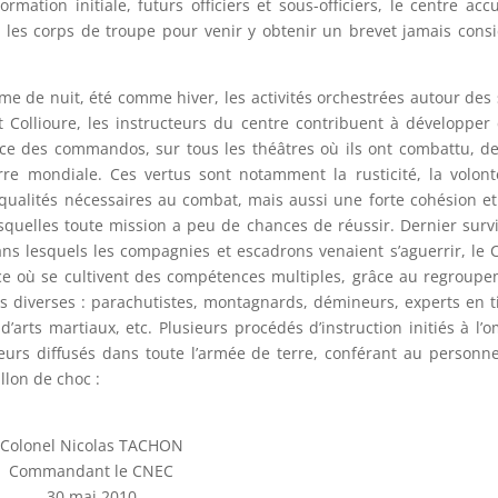
ation initiale, futurs officiers et sous-officiers, le centre accu
 les corps de troupe pour venir y obtenir un brevet jamais cons
 de nuit, été comme hiver, les activités orchestrées autour des 
 Collioure, les instructeurs du centre contribuent à développer
 force des commandos, sur tous les théâtres où ils ont combattu, d
re mondiale. Ces vertus sont notamment la rusticité, la volon
es qualités nécessaires au combat, mais aussi une forte cohésion e
squelles toute mission a peu de chances de réussir. Dernier surv
s lesquels les compagnies et escadrons venaient s’aguerrir, le
nce où se cultivent des compétences multiples, grâce au regroup
s diverses : parachutistes, montagnards, démineurs, experts en t
’arts martiaux, etc. Plusieurs procédés d’instruction initiés à l’
lleurs diffusés dans toute l’armée de terre, conférant au personn
llon de choc :
Colonel Nicolas TACHON
Commandant le CNEC
30 mai 2010