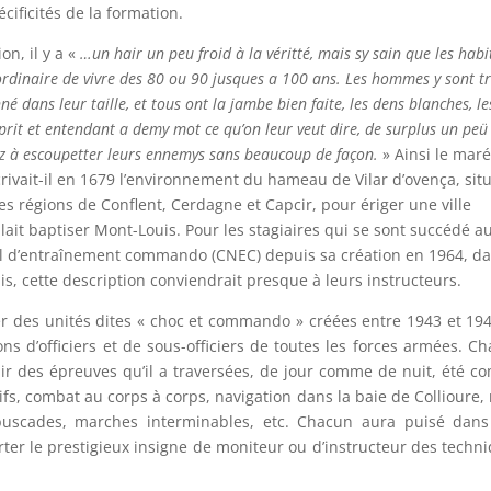
cificités de la formation.
on, il y a «
…un hair un peu froid à la véritté, mais sy sain que les hab
ordinaire de vivre des 80 ou 90 jusques a 100 ans. Les hommes y sont t
é dans leur taille, et tous ont la jambe bien faite, les dens blanches, le
esprit et entendant a demy mot ce qu’on leur veut dire, de surplus un peü
tz à escoupetter leurs ennemys sans beaucoup de façon.
» Ainsi le mar
ivait-il en 1679 l’environnement du hameau de Vilar d’ovença, sit
es régions de Conflent, Cerdagne et Capcir, pour ériger une ville
 allait baptiser Mont-Louis. Pour les stagiaires qui se sont succédé a
al d’entraînement commando (CNEC) depuis sa création en 1964, d
is, cette description conviendrait presque à leurs instructeurs.
ier des unités dites « choc et commando » créées entre 1943 et 194
ns d’officiers et de sous-officiers de toutes les forces armées. C
nir des épreuves qu’il a traversées, de jour comme de nuit, été 
tifs, combat au corps à corps, navigation dans la baie de Collioure,
buscades, marches interminables, etc. Chacun aura puisé dans
ter le prestigieux insigne de moniteur ou d’instructeur des techn