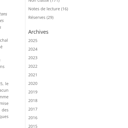
Non classé
(171)
Notes de lecture
(16)
itans
Réserves
(29)
res
s
Archives
échal
2025
ué
2024
2023
u
2022
ans
2021
2020
5, le
hacun
2019
comme
2018
 mise
2017
 des
iques
2016
2015