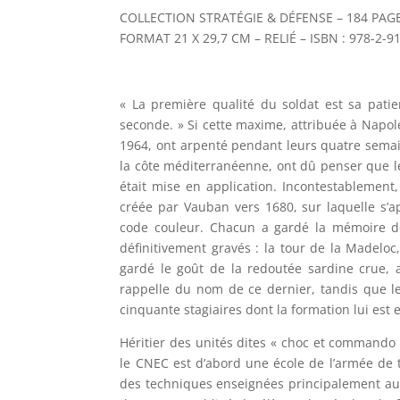
COLLECTION STRATÉGIE & DÉFENSE – 184 PAG
FORMAT 21 X 29,7 CM – RELIÉ – ISBN : 978-2-9
« La première qualité du soldat est sa patien
seconde. » Si cette maxime, attribuée à Napoléo
1964, ont arpenté pendant leurs quatre semai
la côte méditerranéenne, ont dû penser que le
était mise en application. Incontestablement,
créée par Vauban vers 1680, sur laquelle s’ap
code couleur. Chacun a gardé la mémoire de
définitivement gravés : la tour de la Madeloc,
gardé le goût de la redoutée sardine crue, a
rappelle du nom de ce dernier, tandis que le
cinquante stagiaires dont la formation lui es
Héritier des unités dites « choc et commando
le CNEC est d’abord une école de l’armée de t
des techniques enseignées principalement aux 