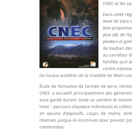
CNEC et les spé
Dans cette régi
mont dit estre 
bien proportionn
yeux vifs, de l’
pendars et gen
de Vauban décr
au carrefour d
fortifiée qu’il
centre nation
les locaux austères de la citadelle de Mont-Lou
École de formation de l’armée de terre, hérit
CNEC a accueilli principalement des génératio
aura gardé durant toute sa carrière le souve
hiver : parcours d’audace individuels et collec
en oeuvre d’explosifs, coups de mains, em
réserves jusque-là inconnues pour pouvoir por
commandos.