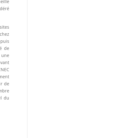
eille
idéré
sites
 chez
epuis
té de
t une
ivant
 CNEC
ement
ir de
ombre
el du