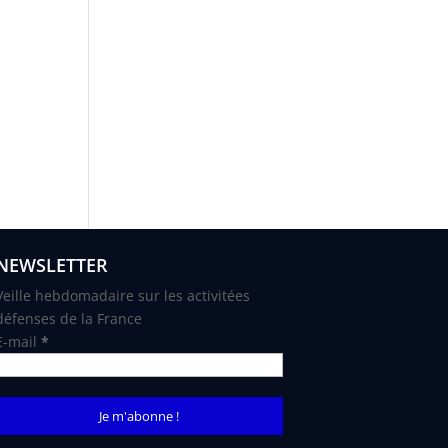
NEWSLETTER
Veille hebdomadaire sur les activitées
défenses de la France
E-mail
*