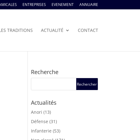
AMICALES
ENTREPRISES
EVENEMENT
ANNUAIRE
LES TRADITIONS
ACTUALITÉ
CONTACT
Recherche
Actualités
Anori
(13)
Défense
(31)
Infanterie
(53)
u