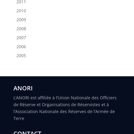
2011
2010
2009
2008
2007
2006
2005
ANORI
L’ANORI est affiliée à l’Union Nationale des Officiers
de Réserve et Organisations de Réservistes et à
l’Association Nationale des Réserves de l’Armée de
Terre
CONTACT