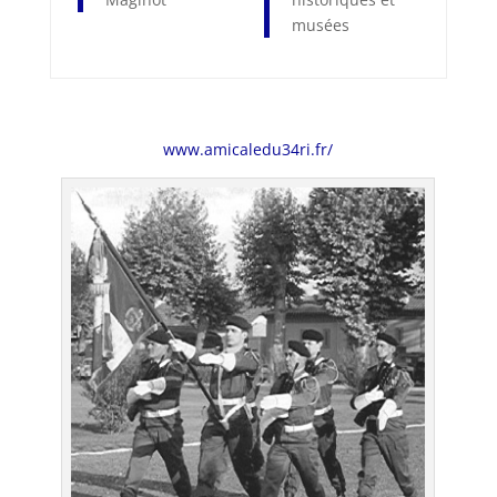
musées
www.amicaledu34ri.fr/