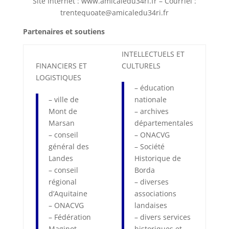
Site Internet : www.amicaledu34ri.fr – Courriel :
trentequoate@amicaledu34ri.fr
Partenaires et soutiens
INTELLECTUELS ET
FINANCIERS ET
CULTURELS
LOGISTIQUES
– éducation
– ville de
nationale
Mont de
– archives
Marsan
départementales
– conseil
– ONACVG
général des
– Société
Landes
Historique de
– conseil
Borda
régional
– diverses
d’Aquitaine
associations
– ONACVG
landaises
– Fédération
– divers services
Maginot
historiques et