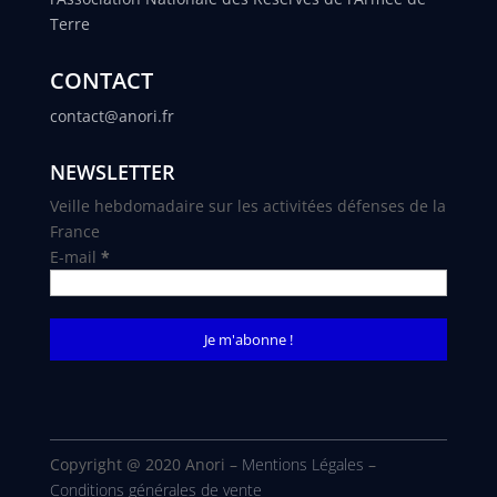
Terre
CONTACT
contact@anori.fr
NEWSLETTER
Veille hebdomadaire sur les activitées défenses de la
France
E-mail
*
Copyright @ 2020 Anori –
Mentions Légales
–
Conditions générales de vente