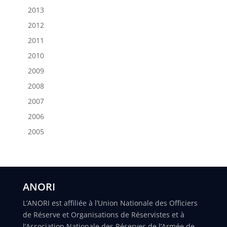
2013
2012
2011
2010
2009
2008
2007
2006
2005
ANORI
L’ANORI est affiliée à l’Union Nationale des Officiers
de Réserve et Organisations de Réservistes et à
l’Association Nationale des Réserves de l’Armée de