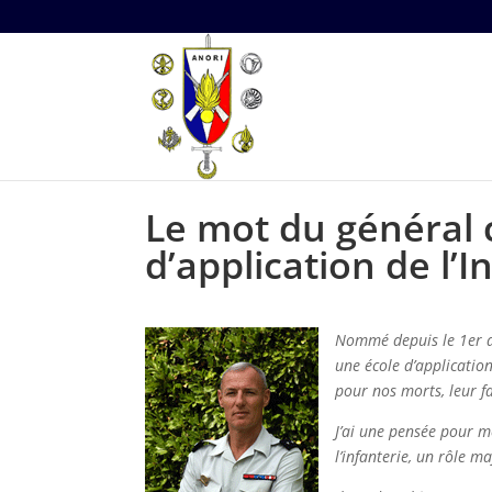
Le mot du général
d’application de l’I
Nommé depuis le 1er ao
une école d’application
pour nos morts, leur fa
J’ai une pensée pour me
l’infanterie, un rôle ma