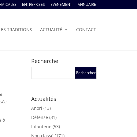
AMICALES
ENTREPRISES
EVENEMENT
ANNUAIRE
LES TRADITIONS
ACTUALITÉ
CONTACT
Recherche
nt
Actualités
nsée
Anori
(13)
Défense
(31)
i à
Infanterie
(53)
Non classé
(171)