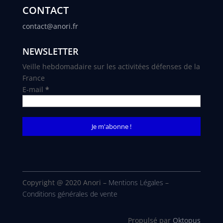
CONTACT
contact@anori.fr
NEWSLETTER
Veille hebdomadaire sur les activitées défenses de la
France
E-mail
*
Copyright @ 2020 Anori –
Mentions Légales
–
Conditions générales de vente
Propulsé par
Oktopus