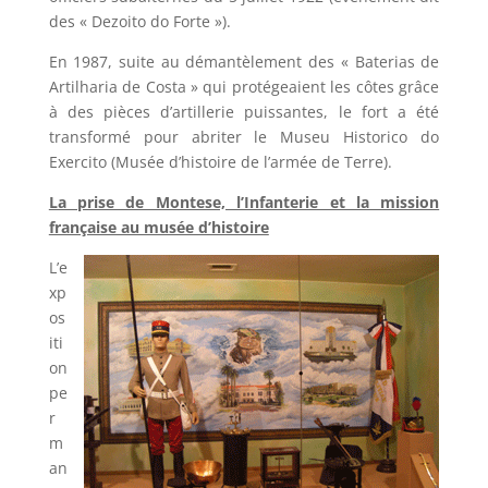
des « Dezoito do Forte »).
En 1987, suite au démantèlement des « Baterias de
Artilharia de Costa » qui protégeaient les côtes grâce
à des pièces d’artillerie puissantes, le fort a été
transformé pour abriter le Museu Historico do
Exercito (Musée d’histoire de l’armée de Terre).
La prise de Montese, l’Infanterie et la mission
française au musée d’histoire
L’e
xp
os
iti
on
pe
r
m
an