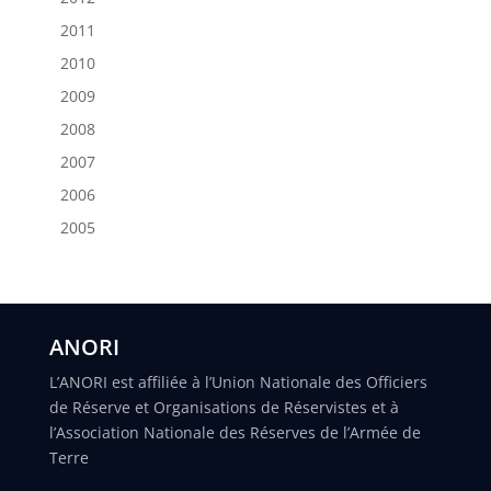
2011
2010
2009
2008
2007
2006
2005
ANORI
L’ANORI est affiliée à l’Union Nationale des Officiers
de Réserve et Organisations de Réservistes et à
l’Association Nationale des Réserves de l’Armée de
Terre