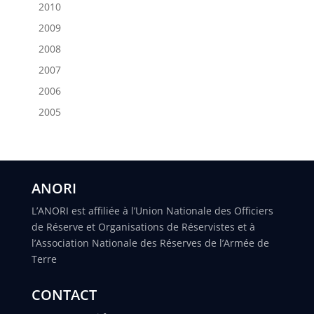
2010
2009
2008
2007
2006
2005
ANORI
L’ANORI est affiliée à l’Union Nationale des Officiers
de Réserve et Organisations de Réservistes et à
l’Association Nationale des Réserves de l’Armée de
Terre
CONTACT