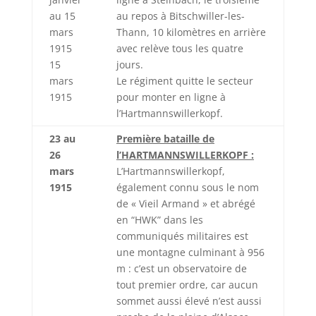
au 15
au repos à Bitschwiller-les-
mars
Thann, 10 kilomètres en arrière
1915
avec relève tous les quatre
15
jours.
mars
Le régiment quitte le secteur
1915
pour monter en ligne à
l’Hartmannswillerkopf.
23 au
Première bataille de
26
l’HARTMANNSWILLERKOPF :
mars
L’Hartmannswillerkopf,
1915
également connu sous le nom
de « Vieil Armand » et abrégé
en “HWK” dans les
communiqués militaires est
une montagne culminant à 956
m : c’est un observatoire de
tout premier ordre, car aucun
sommet aussi élevé n’est aussi