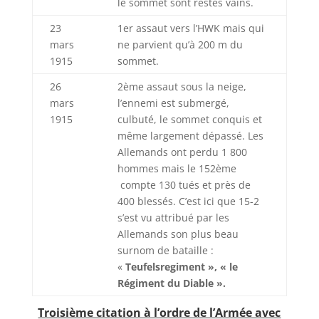
le sommet sont restés vains.
23
1er assaut vers l’HWK mais qui
mars
ne parvient qu’à 200 m du
1915
sommet.
26
2ème assaut sous la neige,
mars
l’ennemi est submergé,
1915
culbuté, le sommet conquis et
même largement dépassé. Les
Allemands ont perdu 1 800
hommes mais le 152ème
compte 130 tués et près de
400 blessés. C’est ici que 15-2
s’est vu attribué par les
Allemands son plus beau
surnom de bataille :
«
Teufelsregiment », « le
Régiment du Diable ».
Troisième citation à l’ordre de l’Armée avec