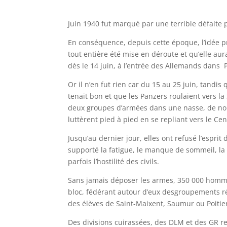
Juin 1940 fut marqué par une terrible défaite 
En conséquence, depuis cette époque, l’idée pr
tout entière été mise en déroute et qu’elle aur
dès le 14 juin, à l’entrée des Allemands dans P
Or il n’en fut rien car du 15 au 25 juin, tandis
tenait bon et que les Panzers roulaient vers l
deux groupes d’armées dans une nasse, de n
luttèrent pied à pied en se repliant vers le Ce
Jusqu’au dernier jour, elles ont refusé l’esprit 
supporté la fatigue, le manque de sommeil, la
parfois l’hostilité des civils.
Sans jamais déposer les armes, 350 000 homme
bloc, fédérant autour d’eux desgroupements ré
des élèves de Saint-Maixent, Saumur ou Poiti
Des divisions cuirassées, des DLM et des GR re