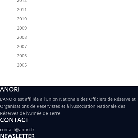
2012
2011
2010
2009
2008
2007
2006
2005
ANORI
L’ANORI est affiliée à l’Union Nationale des Officiers de Réserve et
Organisations de Réservistes et à l’Association Nationale des
Réserves de l’Armée de Terre
CONTACT
contact@anori.fr
NEWSLETTER