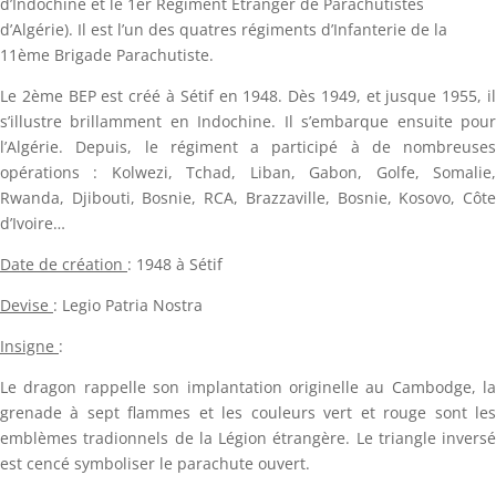
d’Indochine et le 1er Régiment Etranger de Parachutistes
d’Algérie). Il est l’un des quatres régiments d’Infanterie de la
11ème Brigade Parachutiste.
Le 2ème BEP est créé à Sétif en 1948. Dès 1949, et jusque 1955, il
s’illustre brillamment en Indochine. Il s’embarque ensuite pour
l’Algérie. Depuis, le régiment a participé à de nombreuses
opérations : Kolwezi, Tchad, Liban, Gabon, Golfe, Somalie,
Rwanda, Djibouti, Bosnie, RCA, Brazzaville, Bosnie, Kosovo, Côte
d’Ivoire…
Date de création
:
1948 à Sétif
Devise
:
Legio Patria Nostra
Insigne
:
Le dragon rappelle son implantation originelle au Cambodge, la
grenade à sept flammes et les couleurs vert et rouge sont les
emblèmes tradionnels de la Légion étrangère. Le triangle inversé
est cencé symboliser le parachute ouvert.