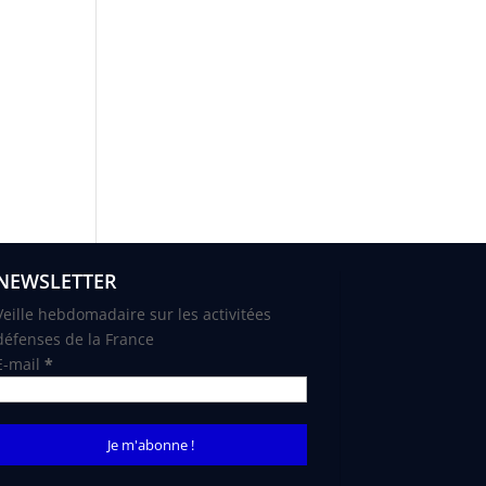
NEWSLETTER
Veille hebdomadaire sur les activitées
défenses de la France
E-mail
*