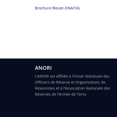
Brochure Bleuet-ONACVG
ANORI
L’ANORI est affiliée à l’Union Nationale des
Officiers de Réserve et Organisations de
Réservistes et à l’Association Nationale des
Réserves de l’Armée de Terre