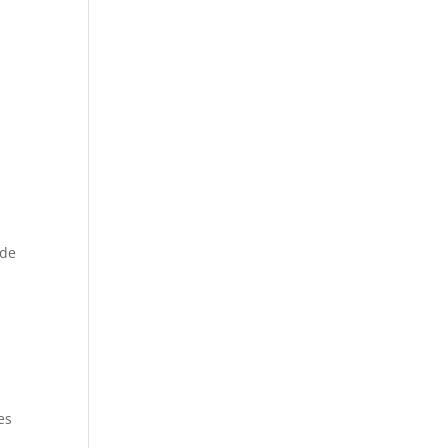
 de
es